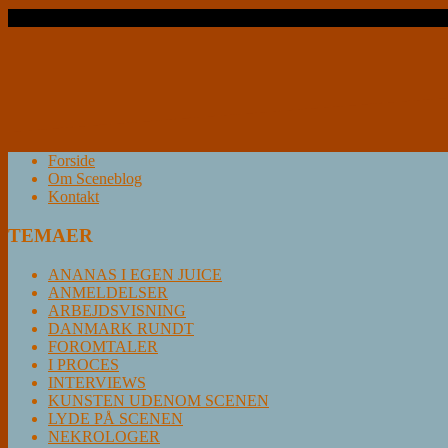
Læs videre …
Forside
Om Sceneblog
Kontakt
TEMAER
ANANAS I EGEN JUICE
ANMELDELSER
ARBEJDSVISNING
DANMARK RUNDT
FOROMTALER
I PROCES
INTERVIEWS
KUNSTEN UDENOM SCENEN
LYDE PÅ SCENEN
NEKROLOGER