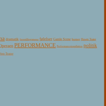
ma
følelser
dramatik
Gamle Scene
humor
Husets Teater
forestillingsmenu
PERFORMANCE
politik
Operaen
Performanceinstallation
rbro Teater