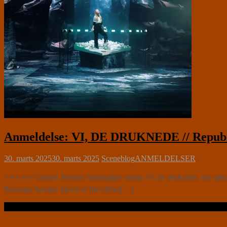
Anmeldelse: VI, DE DRUKNEDE // Republi
30. marts 2025
30. marts 2025
Sceneblog
ANMELDELSER
⭐⭐⭐⭐⭐ Carsten Jensens fabelagtige roman Vi, de druknede, om søfart
Rostrups hænder blevet et fint slebet[…]
Læs videre …