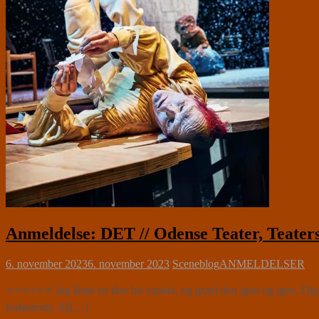
Anmeldelse: DET // Odense Teater, Teate
6. november 2023
6. november 2023
Sceneblog
ANMELDELSER
⭐⭐⭐⭐⭐⭐ Jeg lånte en tåre fra vandet, og græd den igen og igen. Digte
forløsende. Så[…]