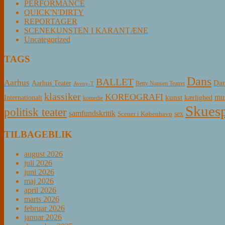
PERFORMANCE
QUICK'N'DIRTY
REPORTAGER
SCENEKUNSTEN I KARANTÆNE
Uncategorized
TAGS
Dans
BALLET
Aarhus
Aarhus Teater
Dan
Betty Nansen Teatret
Aveny-T
klassiker
KOREOGRAFI
mus
kunst
Internationalt
kærlighed
komedie
Skuesp
politisk teater
samfundskritik
sex
Scener i København
TILBAGEBLIK
august 2026
juli 2026
juni 2026
maj 2026
april 2026
marts 2026
februar 2026
januar 2026