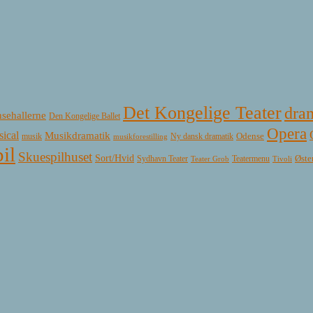
Det Kongelige Teater
dra
sehallerne
Den Kongelige Ballet
Opera
ical
Musikdramatik
Ny dansk dramatik
Odense
musik
musikforestilling
il
Skuespilhuset
Sort/Hvid
Øste
Sydhavn Teater
Teatermenu
Teater Grob
Tivoli