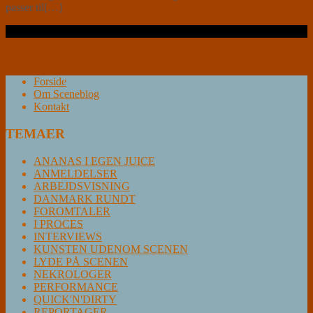
passer til[…]
Læs videre …
Forside
Om Sceneblog
Kontakt
TEMAER
ANANAS I EGEN JUICE
ANMELDELSER
ARBEJDSVISNING
DANMARK RUNDT
FOROMTALER
I PROCES
INTERVIEWS
KUNSTEN UDENOM SCENEN
LYDE PÅ SCENEN
NEKROLOGER
PERFORMANCE
QUICK'N'DIRTY
REPORTAGER