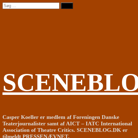
Videre
Søg
til
efter:
indhold
SCENEBL
Casper Koeller er medlem af Foreningen Danske
Teaterjournalister samt af AICT – IATC International
Association of Theatre Critics. SCENEBLOG.DK er
tilmeldt PRESSENÆVNET.