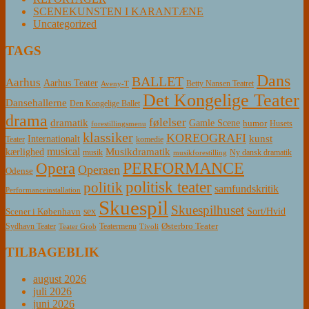
SCENEKUNSTEN I KARANTÆNE
Uncategorized
TAGS
Dans
BALLET
Aarhus
Aarhus Teater
Betty Nansen Teatret
Aveny-T
Det Kongelige Teater
Dansehallerne
Den Kongelige Ballet
drama
følelser
dramatik
Gamle Scene
humor
Husets
forestillingsmenu
klassiker
KOREOGRAFI
kunst
Internationalt
Teater
komedie
musical
Musikdramatik
kærlighed
Ny dansk dramatik
musik
musikforestilling
PERFORMANCE
Opera
Operaen
Odense
politisk teater
politik
samfundskritik
Performanceinstallation
Skuespil
Skuespilhuset
sex
Sort/Hvid
Scener i København
Østerbro Teater
Sydhavn Teater
Teatermenu
Teater Grob
Tivoli
TILBAGEBLIK
august 2026
juli 2026
juni 2026