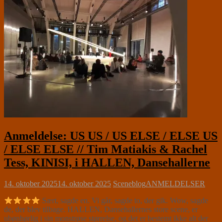
Anmeldelse: US US / US ELSE / ELSE US
/ ELSE ELSE // Tim Matiakis & Rachel
Tess, KINISI, i HALLEN, Dansehallerne
14. oktober 2025
14. oktober 2025
Sceneblog
ANMELDELSER
Sært, sagde en. Vi går, sagde to, der gik. Wow, sagde
de, der blev tilbage. HALLEN, Dansehallernes store scene, er
ubønhørlig i sin monstrøse størrelse, og det er bestemt ikke alt der