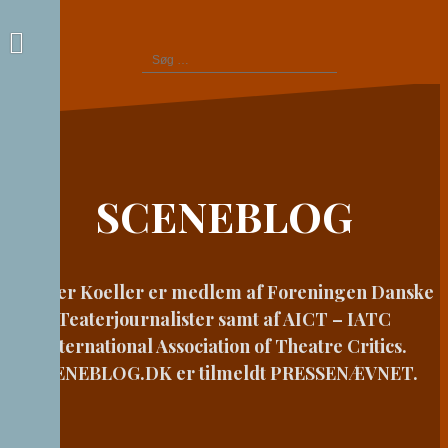
Videre
til
Søg
indhold
efter:
SCENEBLOG
Casper Koeller er medlem af Foreningen Danske
Teaterjournalister samt af AICT – IATC
International Association of Theatre Critics.
SCENEBLOG.DK er tilmeldt PRESSENÆVNET.