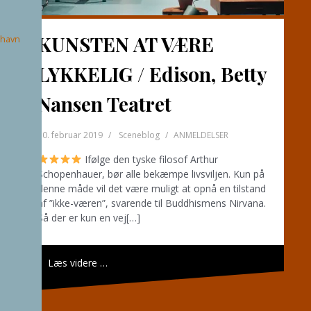
KUNSTEN AT VÆRE
havn
LYKKELIG / Edison, Betty
Nansen Teatret
10. februar 2019
Sceneblog
ANMELDELSER
Ifølge den tyske filosof Arthur
Schopenhauer, bør alle bekæmpe livsviljen. Kun på
denne måde vil det være muligt at opnå en tilstand
af ”ikke-væren”, svarende til Buddhismens Nirvana.
Så der er kun en vej[…]
Læs videre …