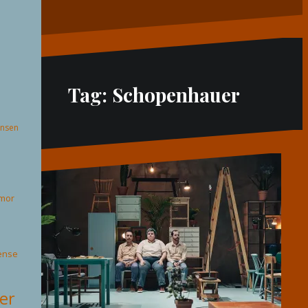
Tag:
Schopenhauer
ansen
mor
ense
ter