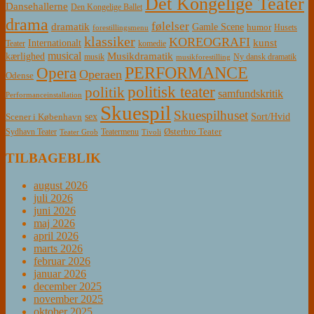
Det Kongelige Teater
Dansehallerne
Den Kongelige Ballet
drama
følelser
dramatik
Gamle Scene
humor
Husets
forestillingsmenu
klassiker
KOREOGRAFI
kunst
Internationalt
Teater
komedie
musical
Musikdramatik
kærlighed
Ny dansk dramatik
musik
musikforestilling
PERFORMANCE
Opera
Operaen
Odense
politisk teater
politik
samfundskritik
Performanceinstallation
Skuespil
Skuespilhuset
sex
Sort/Hvid
Scener i København
Østerbro Teater
Sydhavn Teater
Teatermenu
Teater Grob
Tivoli
TILBAGEBLIK
august 2026
juli 2026
juni 2026
maj 2026
april 2026
marts 2026
februar 2026
januar 2026
december 2025
november 2025
oktober 2025