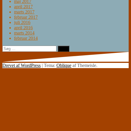
maj 2017
april 2017
marts 2017
februar 2017
juli 2016
april 2016
marts 2014
februar 2014
Søg
efter:
Drevet af WordPress
|
Tema:
Oblique
af Themeisle.