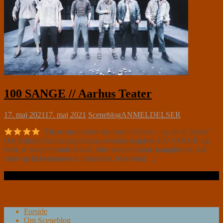
100 SANGE // Aarhus Teater
17. maj 2021
17. maj 2021
Sceneblog
ANMELDELSER
”Disse mennesker har intet tilfælles – og alt til fælles”
Om Roland Schimmelpfennigs smukke requiem 100 SANGE, og
livet, er skræmmende enkelt, eller skræmmende kompliceret, må
være op til beskueren at bedømme. Men den[…]
Læs videre …
Forside
Om Sceneblog