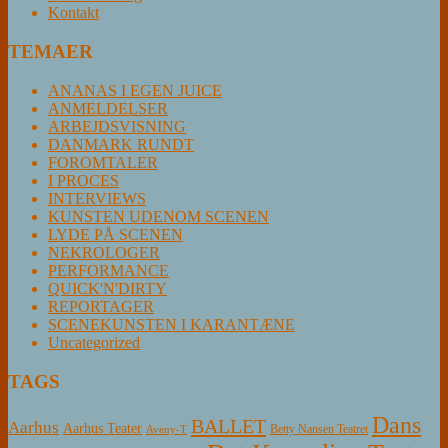
Kontakt
TEMAER
ANANAS I EGEN JUICE
ANMELDELSER
ARBEJDSVISNING
DANMARK RUNDT
FOROMTALER
I PROCES
INTERVIEWS
KUNSTEN UDENOM SCENEN
LYDE PÅ SCENEN
NEKROLOGER
PERFORMANCE
QUICK'N'DIRTY
REPORTAGER
SCENEKUNSTEN I KARANTÆNE
Uncategorized
TAGS
Dans
BALLET
Aarhus
Aarhus Teater
Betty Nansen Teatret
Aveny-T