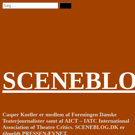
Videre
Søg
til
efter:
indhold
SCENEBL
Casper Koeller er medlem af Foreningen Danske
Teaterjournalister samt af AICT – IATC International
Association of Theatre Critics. SCENEBLOG.DK er
tilmeldt PRESSENÆVNET.