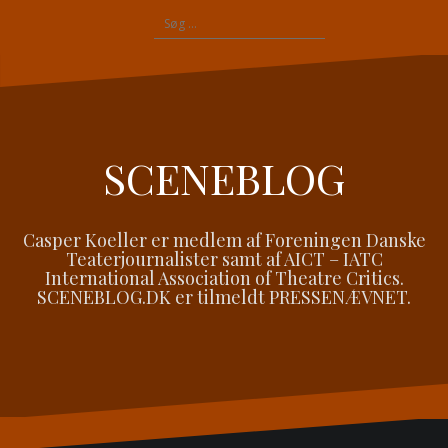
Videre
Søg
til
efter:
indhold
SCENEBLOG
Casper Koeller er medlem af Foreningen Danske
Teaterjournalister samt af AICT – IATC
International Association of Theatre Critics.
SCENEBLOG.DK er tilmeldt PRESSENÆVNET.