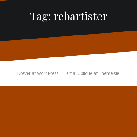
Tag:
rebartister
Drevet af WordPress
|
Tema:
Oblique
af Themeisle.