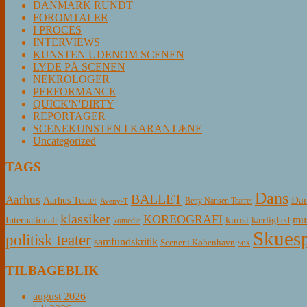
DANMARK RUNDT
FOROMTALER
I PROCES
INTERVIEWS
KUNSTEN UDENOM SCENEN
LYDE PÅ SCENEN
NEKROLOGER
PERFORMANCE
QUICK'N'DIRTY
REPORTAGER
SCENEKUNSTEN I KARANTÆNE
Uncategorized
TAGS
Dans
BALLET
Aarhus
Aarhus Teater
Dan
Betty Nansen Teatret
Aveny-T
klassiker
KOREOGRAFI
mus
kunst
Internationalt
kærlighed
komedie
Skuesp
politisk teater
samfundskritik
sex
Scener i København
TILBAGEBLIK
august 2026