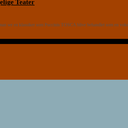
lige Teater
man ser en klassiker som Puccinis TOSCA blive behandlet som en voks