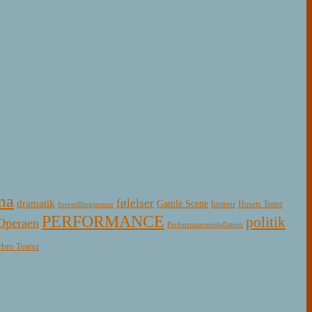
ma
følelser
dramatik
Gamle Scene
humor
Husets Teater
forestillingsmenu
PERFORMANCE
politik
Operaen
Performanceinstallation
rbro Teater