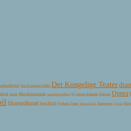
Det Kongelige Teater
dra
sehallerne
Den Kongelige Ballet
Opera
ical
Musikdramatik
Ny dansk dramatik
Odense
musik
musikforestilling
il
Skuespilhuset
Sort/Hvid
Øste
Sydhavn Teater
Teatermenu
Teater Grob
Tivoli