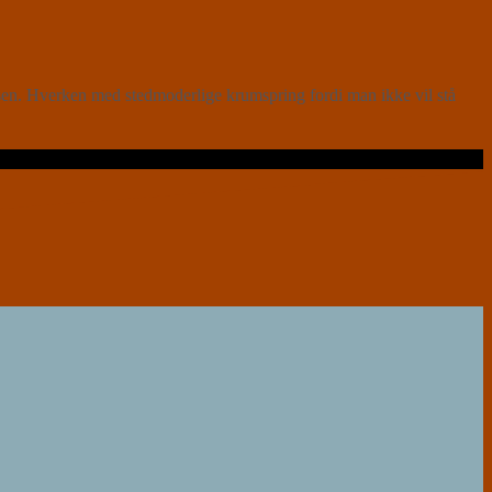
en. Hverken med stedmoderlige krumspring fordi man ikke vil stå