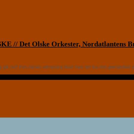
/ Det Olske Orkester, Nordatlantens B
eg gik ind! Den danske antropolog buser bare ind hos den grønlandsk