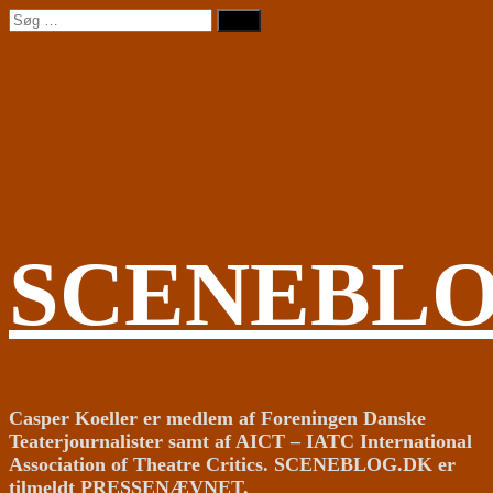
Videre
Søg
til
efter:
indhold
SCENEBL
Casper Koeller er medlem af Foreningen Danske
Teaterjournalister samt af AICT – IATC International
Association of Theatre Critics. SCENEBLOG.DK er
tilmeldt PRESSENÆVNET.