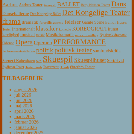
Dans
BALLET
Aarhus
Aarhus Teater
Betty Nansen Teatret
Aveny-T
Det Kongelige Teater
Dansehallerne
Den Kongelige Ballet
drama
følelser
dramatik
Gamle Scene
humor
Husets
forestillingsmenu
klassiker
KOREOGRAFI
kunst
Internationalt
Teater
komedie
musical
Musikdramatik
kærlighed
Ny dansk dramatik
musik
musikforestilling
PERFORMANCE
Opera
Operaen
Odense
politisk teater
politik
samfundskritik
Performanceinstallation
Skuespil
Skuespilhuset
sex
Sort/Hvid
Scener i København
Østerbro Teater
Sydhavn Teater
Teatermenu
Teater Grob
Tivoli
TILBAGEBLIK
august 2026
juli 2026
juni 2026
maj 2026
april 2026
marts 2026
februar 2026
januar 2026
december 2025