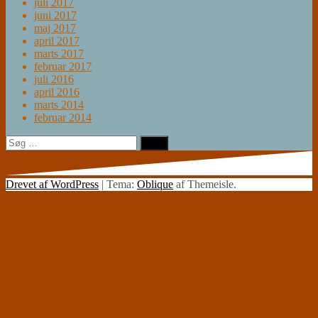
juli 2017
juni 2017
maj 2017
april 2017
marts 2017
februar 2017
juli 2016
april 2016
marts 2014
februar 2014
Søg
efter:
Drevet af WordPress
|
Tema:
Oblique
af Themeisle.