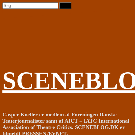
Videre
Søg
til
efter:
indhold
SCENEBL
Casper Koeller er medlem af Foreningen Danske
Teaterjournalister samt af AICT – IATC International
Association of Theatre Critics. SCENEBLOG.DK er
tilmeldt PRESSENÆVNET.