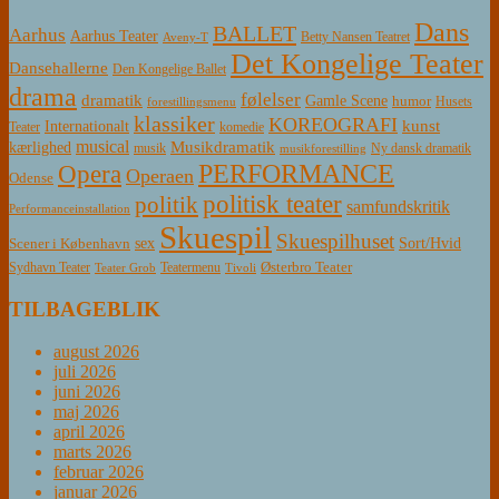
Dans
BALLET
Aarhus
Aarhus Teater
Betty Nansen Teatret
Aveny-T
Det Kongelige Teater
Dansehallerne
Den Kongelige Ballet
drama
følelser
dramatik
Gamle Scene
humor
Husets
forestillingsmenu
klassiker
KOREOGRAFI
kunst
Internationalt
Teater
komedie
musical
Musikdramatik
kærlighed
Ny dansk dramatik
musik
musikforestilling
PERFORMANCE
Opera
Operaen
Odense
politisk teater
politik
samfundskritik
Performanceinstallation
Skuespil
Skuespilhuset
sex
Sort/Hvid
Scener i København
Østerbro Teater
Sydhavn Teater
Teatermenu
Teater Grob
Tivoli
TILBAGEBLIK
august 2026
juli 2026
juni 2026
maj 2026
april 2026
marts 2026
februar 2026
januar 2026