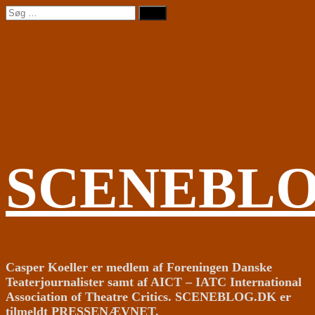
Videre
Søg
til
efter:
indhold
SCENEBL
Casper Koeller er medlem af Foreningen Danske
Teaterjournalister samt af AICT – IATC International
Association of Theatre Critics. SCENEBLOG.DK er
tilmeldt PRESSENÆVNET.