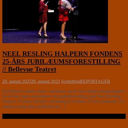
NEEL RESLING HALPERN FONDENS
25-ÅRS JUBILÆUMSFORESTILLING
// Bellevue Teatret
29. august 2023
29. august 2023
Sceneblog
REPORTAGER
Kærlighed i luften, dans i særklasse og de helt rigtige prismodtagere.
Så let kan man opsummere den gallaforestilling som Neel Resling
Halpern Fonden afholdt i anledning af fondens 25-års jubilæum. En
mindeværdig aften på Bellevue[…]
Læs videre …