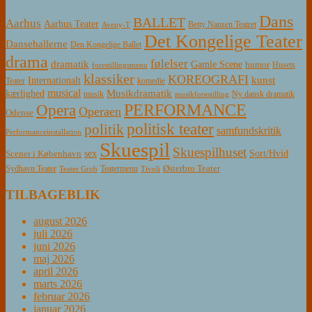
Dans
BALLET
Aarhus
Aarhus Teater
Betty Nansen Teatret
Aveny-T
Det Kongelige Teater
Dansehallerne
Den Kongelige Ballet
drama
følelser
dramatik
Gamle Scene
humor
Husets
forestillingsmenu
klassiker
KOREOGRAFI
kunst
Internationalt
Teater
komedie
musical
Musikdramatik
kærlighed
Ny dansk dramatik
musik
musikforestilling
PERFORMANCE
Opera
Operaen
Odense
politisk teater
politik
samfundskritik
Performanceinstallation
Skuespil
Skuespilhuset
sex
Sort/Hvid
Scener i København
Østerbro Teater
Sydhavn Teater
Teatermenu
Teater Grob
Tivoli
TILBAGEBLIK
august 2026
juli 2026
juni 2026
maj 2026
april 2026
marts 2026
februar 2026
januar 2026