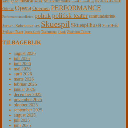
musical
Musikdramatik
kærlighed
Ny dansk dramatik
musik
musikforestilling
PERFORMANCE
Opera
Operaen
Odense
politisk teater
politik
samfundskritik
Performanceinstallation
Skuespil
Skuespilhuset
sex
Sort/Hvid
Scener i København
Østerbro Teater
Sydhavn Teater
Teatermenu
Teater Grob
Tivoli
TILBAGEBLIK
august 2026
juli 2026
juni 2026
maj 2026
april 2026
marts 2026
februar 2026
januar 2026
december 2025
november 2025
oktober 2025
september 2025
august 2025
juli 2025
juni 2025