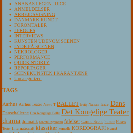
ANANAS I EGEN JUICE
ANMELDELSER
ARBEJDSVISNING
DANMARK RUNDT
FOROMTALER
I PROCES
INTERVIEWS
KUNSTEN UDENOM SCENEN
LYDE PÅ SCENEN
NEKROLOGER
PERFORMANCE
QUICK'N'DIRTY
REPORTAGER
SCENEKUNSTEN I KARANTÆNE
Uncategorized
TAGS
Dans
BALLET
Aarhus
Aarhus Teater
Betty Nansen Teatret
Aveny-T
Det Kongelige Teater
Dansehallerne
Den Kongelige Ballet
drama
følelser
dramatik
Gamle Scene
humor
Husets
forestillingsmenu
klassiker
KOREOGRAFI
kunst
Internationalt
Teater
komedie