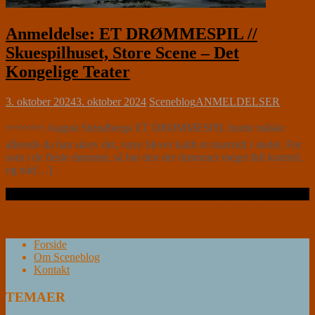
Anmeldelse: ET DRØMMESPIL //
Skuespilhuset, Store Scene – Det
Kongelige Teater
3. oktober 2024
3. oktober 2024
Sceneblog
ANMELDELSER
⭐⭐⭐⭐⭐ August Strindbergs ET DRØMMESPIL burde måske
allerede da han skrev det, være blevet kaldt et mareridt i stedet. For
som i de fleste drømme, så har den der drømmer meget lidt kontrol,
og når[…]
Læs videre …
Forside
Om Sceneblog
Kontakt
TEMAER