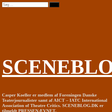
Videre
Søg
til
efter:
indhold
SCENEBL
Casper Koeller er medlem af Foreningen Danske
Teaterjournalister samt af AICT – IATC International
Association of Theatre Critics. SCENEBLOG.DK er
tilmeldt PRESSENÆVNET.