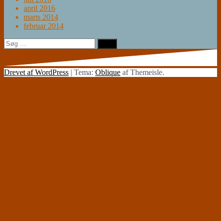
april 2016
marts 2014
februar 2014
Søg
efter:
Drevet af WordPress
|
Tema:
Oblique
af Themeisle.