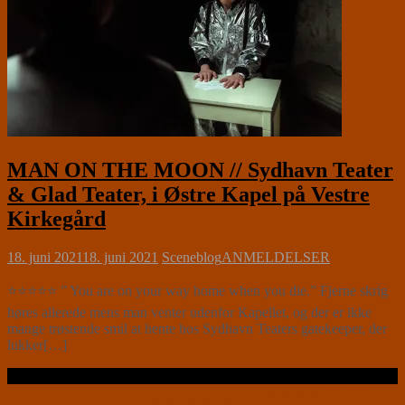
MAN ON THE MOON // Sydhavn Teater
& Glad Teater, i Østre Kapel på Vestre
Kirkegård
18. juni 2021
18. juni 2021
Sceneblog
ANMELDELSER
⭐⭐⭐⭐⭐ ” You are on your way home when you die.” Fjerne skrig
høres allerede mens man venter udenfor Kapellet, og der er ikke
mange trøstende smil at hente hos Sydhavn Teaters gatekeeper, der
lukker[…]
Læs videre …