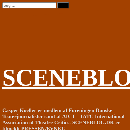
Videre
Søg
til
efter:
indhold
SCENEBL
Casper Koeller er medlem af Foreningen Danske
Teaterjournalister samt af AICT – IATC International
Association of Theatre Critics. SCENEBLOG.DK er
tilmeldt PRESSENÆVNET.