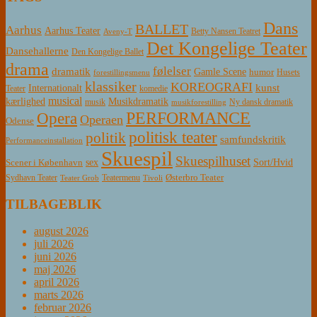
Dans
BALLET
Aarhus
Aarhus Teater
Betty Nansen Teatret
Aveny-T
Det Kongelige Teater
Dansehallerne
Den Kongelige Ballet
drama
følelser
dramatik
Gamle Scene
humor
Husets
forestillingsmenu
klassiker
KOREOGRAFI
kunst
Internationalt
Teater
komedie
musical
Musikdramatik
kærlighed
Ny dansk dramatik
musik
musikforestilling
PERFORMANCE
Opera
Operaen
Odense
politisk teater
politik
samfundskritik
Performanceinstallation
Skuespil
Skuespilhuset
sex
Sort/Hvid
Scener i København
Østerbro Teater
Sydhavn Teater
Teatermenu
Teater Grob
Tivoli
TILBAGEBLIK
august 2026
juli 2026
juni 2026
maj 2026
april 2026
marts 2026
februar 2026