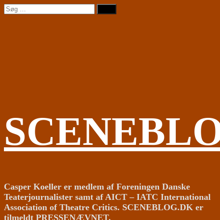
Videre
Søg
til
efter:
indhold
SCENEBL
Casper Koeller er medlem af Foreningen Danske
Teaterjournalister samt af AICT – IATC International
Association of Theatre Critics. SCENEBLOG.DK er
tilmeldt PRESSENÆVNET.