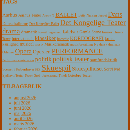
TAGS
Dans
BALLET
Aarhus
Aarhus Teater
Betty Nansen Teatret
Aveny-T
Det Kongelige Teater
Dansehallerne
Den Kongelige Ballet
drama
følelser
dramatik
Gamle Scene
humor
Husets
forestillingsmenu
klassiker
KOREOGRAFI
kunst
Internationalt
Teater
komedie
musical
Musikdramatik
kærlighed
Ny dansk dramatik
musik
musikforestilling
PERFORMANCE
Opera
Operaen
Odense
politisk teater
politik
samfundskritik
Performanceinstallation
Skuespil
Skuespilhuset
sex
Sort/Hvid
Scener i København
Østerbro Teater
Sydhavn Teater
Teatermenu
Teater Grob
Tivoli
TILBAGEBLIK
august 2026
juli 2026
juni 2026
maj 2026
april 2026
marts 2026
februar 2026