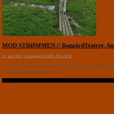
MOD STRØMMEN // BaggårdTeatret, Aud
11. juni 2021
Sceneblog
ANMELDELSER
⭐⭐⭐⭐ ”Pas nu på du ikke træder på Hans” Ligesom i BaggårdTeatre
den virkelige verden, og hvor[…]
Læs videre …