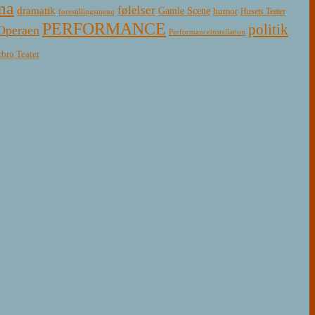
ma
følelser
dramatik
Gamle Scene
humor
Husets Teater
forestillingsmenu
PERFORMANCE
politik
Operaen
Performanceinstallation
rbro Teater