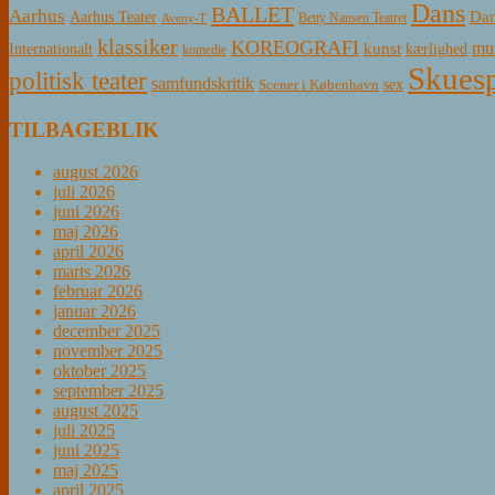
Dans
BALLET
Aarhus
Aarhus Teater
Dan
Betty Nansen Teatret
Aveny-T
klassiker
KOREOGRAFI
mus
kunst
Internationalt
kærlighed
komedie
Skuesp
politisk teater
samfundskritik
sex
Scener i København
TILBAGEBLIK
august 2026
juli 2026
juni 2026
maj 2026
april 2026
marts 2026
februar 2026
januar 2026
december 2025
november 2025
oktober 2025
september 2025
august 2025
juli 2025
juni 2025
maj 2025
april 2025