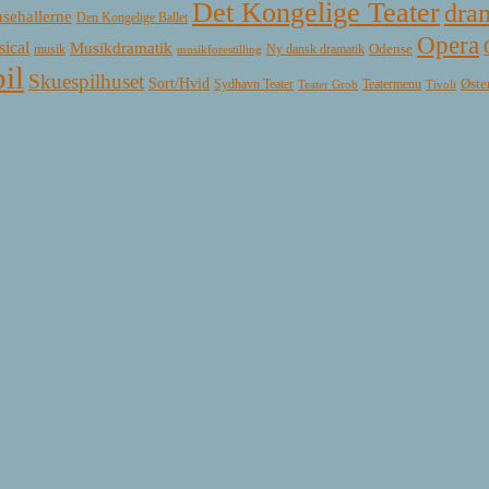
Det Kongelige Teater
dra
sehallerne
Den Kongelige Ballet
Opera
ical
Musikdramatik
Ny dansk dramatik
Odense
musik
musikforestilling
il
Skuespilhuset
Sort/Hvid
Øste
Sydhavn Teater
Teatermenu
Teater Grob
Tivoli