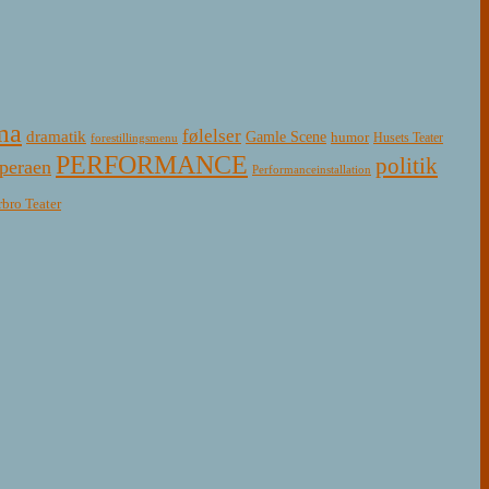
ma
følelser
dramatik
Gamle Scene
humor
Husets Teater
forestillingsmenu
PERFORMANCE
politik
peraen
Performanceinstallation
rbro Teater