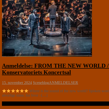
Anmeldelse: FROM THE NEW WORLD // ME
Konservatoriets Koncertsal
15. november 2024
Sceneblog
ANMELDELSER
Where is the sound of the new world? Spoken word k
alvorlige mine, for hvor –[…]
Læs videre …