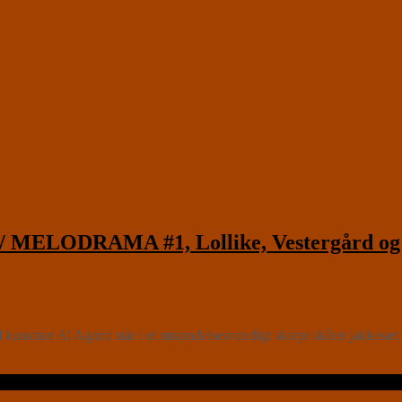
LODRAMA #1, Lollike, Vestergård og D
unstner Al Agami står i et misundelsesværdigt skarpt skåret jakkesæt 