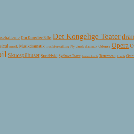
Det Kongelige Teater
dra
sehallerne
Den Kongelige Ballet
Opera
O
ical
Musikdramatik
Ny dansk dramatik
Odense
musik
musikforestilling
il
Skuespilhuset
Sort/Hvid
Øste
Sydhavn Teater
Teatermenu
Teater Grob
Tivoli