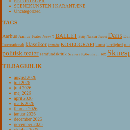
REPORTAGER
SCENEKUNSTEN I KARANTÆNE
Uncategorized
TAGS
Dans
BALLET
Aarhus
Aarhus Teater
Dan
Betty Nansen Teatret
Aveny-T
klassiker
KOREOGRAFI
mus
kunst
Internationalt
kærlighed
komedie
Skuesp
politisk teater
samfundskritik
sex
Scener i København
TILBAGEBLIK
august 2026
juli 2026
juni 2026
maj 2026
april 2026
marts 2026
februar 2026
januar 2026
december 2025
november 2025
oktober 2025