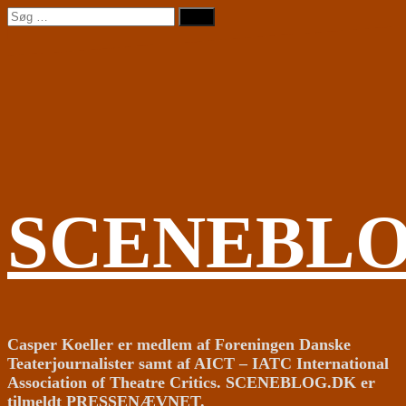
Videre
Søg
til
efter:
indhold
SCENEBL
Casper Koeller er medlem af Foreningen Danske
Teaterjournalister samt af AICT – IATC International
Association of Theatre Critics. SCENEBLOG.DK er
tilmeldt PRESSENÆVNET.