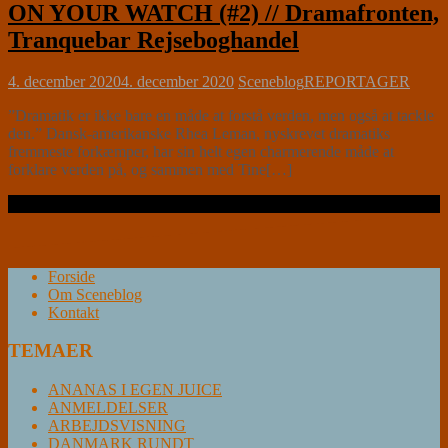
ON YOUR WATCH (#2) // Dramafronten,
Tranquebar Rejseboghandel
4. december 2020
4. december 2020
Sceneblog
REPORTAGER
”Dramatik er ikke bare en måde at forstå verden, men også at tackle
den.” Dansk-amerikanske Rhea Leman, nyskrevet dramatiks
fremmeste forkæmper, har sin helt egen charmerende måde at
forklare verden på, og sammen med Tine[…]
Læs videre …
Forside
Om Sceneblog
Kontakt
TEMAER
ANANAS I EGEN JUICE
ANMELDELSER
ARBEJDSVISNING
DANMARK RUNDT