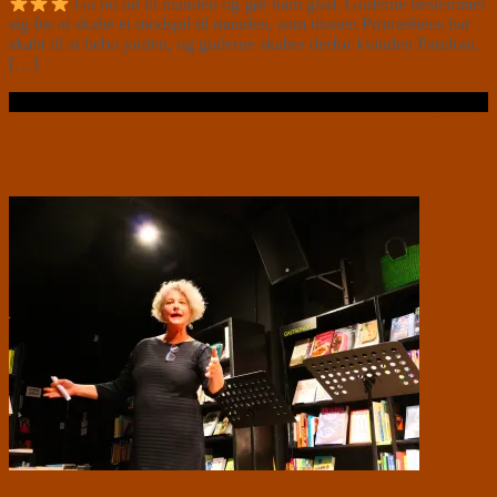
Gå nu ud til manden og gør ham glad. Guderne bestemmer
sig for at skabe et modspil til manden, som titanen Prometheus har
skabt til at bebo jorden, og guderne skaber derfor kvinden Pandora.
[…]
Læs videre …