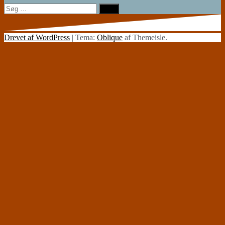
Søg
efter:
Drevet af WordPress
|
Tema:
Oblique
af Themeisle.