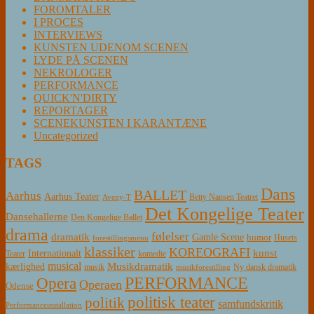
FOROMTALER
I PROCES
INTERVIEWS
KUNSTEN UDENOM SCENEN
LYDE PÅ SCENEN
NEKROLOGER
PERFORMANCE
QUICK'N'DIRTY
REPORTAGER
SCENEKUNSTEN I KARANTÆNE
Uncategorized
TAGS
Dans
BALLET
Aarhus
Aarhus Teater
Betty Nansen Teatret
Aveny-T
Det Kongelige Teater
Dansehallerne
Den Kongelige Ballet
drama
følelser
dramatik
Gamle Scene
humor
Husets
forestillingsmenu
klassiker
KOREOGRAFI
kunst
Internationalt
Teater
komedie
musical
Musikdramatik
kærlighed
Ny dansk dramatik
musik
musikforestilling
PERFORMANCE
Opera
Operaen
Odense
politisk teater
politik
samfundskritik
Performanceinstallation