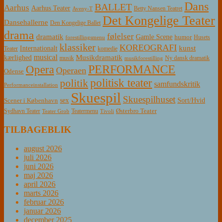
Dans
BALLET
Aarhus
Aarhus Teater
Betty Nansen Teatret
Aveny-T
Det Kongelige Teater
Dansehallerne
Den Kongelige Ballet
drama
følelser
dramatik
Gamle Scene
humor
Husets
forestillingsmenu
klassiker
KOREOGRAFI
kunst
Internationalt
Teater
komedie
musical
Musikdramatik
kærlighed
Ny dansk dramatik
musik
musikforestilling
PERFORMANCE
Opera
Operaen
Odense
politisk teater
politik
samfundskritik
Performanceinstallation
Skuespil
Skuespilhuset
sex
Sort/Hvid
Scener i København
Østerbro Teater
Sydhavn Teater
Teatermenu
Teater Grob
Tivoli
TILBAGEBLIK
august 2026
juli 2026
juni 2026
maj 2026
april 2026
marts 2026
februar 2026
januar 2026
december 2025