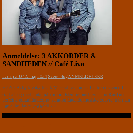
Anmeldelse: 3 AKKORDER &
SANDHEDEN // Café Liva
2. maj 2024
2. maj 2024
Sceneblog
ANMELDELSER
⭐⭐⭐⭐ Achy breaky heart. Mr coolness himself entrerer scenen fra
start af, og med tanke på komponisten og musikeren Jan Rørdams
perfekte guitarhåndtering, samt omfattende musiske oeuvre, når man
lige at tænke; er jeg gået[…]
Læs videre …