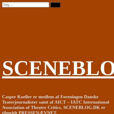
Videre
Søg
til
efter:
indhold
SCENEBL
Casper Koeller er medlem af Foreningen Danske
Teaterjournalister samt af AICT – IATC International
Association of Theatre Critics. SCENEBLOG.DK er
tilmeldt PRESSENÆVNET.