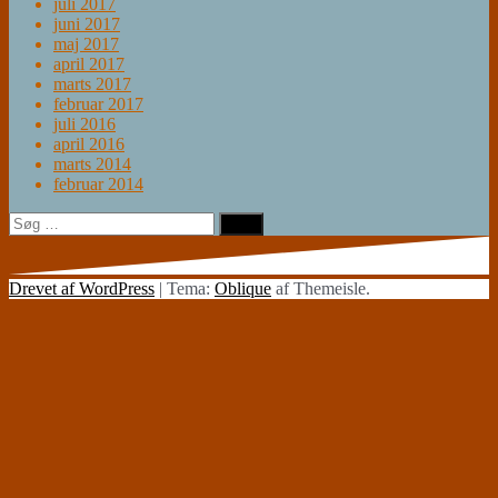
juli 2017
juni 2017
maj 2017
april 2017
marts 2017
februar 2017
juli 2016
april 2016
marts 2014
februar 2014
Søg
efter:
Drevet af WordPress
|
Tema:
Oblique
af Themeisle.