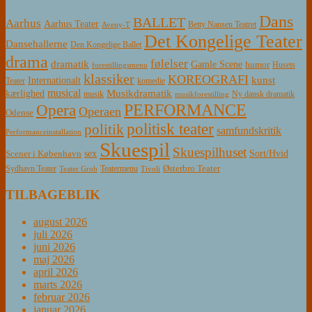
Dans
BALLET
Aarhus
Aarhus Teater
Betty Nansen Teatret
Aveny-T
Det Kongelige Teater
Dansehallerne
Den Kongelige Ballet
drama
følelser
dramatik
Gamle Scene
humor
Husets
forestillingsmenu
klassiker
KOREOGRAFI
kunst
Internationalt
Teater
komedie
musical
Musikdramatik
kærlighed
Ny dansk dramatik
musik
musikforestilling
PERFORMANCE
Opera
Operaen
Odense
politisk teater
politik
samfundskritik
Performanceinstallation
Skuespil
Skuespilhuset
sex
Sort/Hvid
Scener i København
Østerbro Teater
Sydhavn Teater
Teatermenu
Teater Grob
Tivoli
TILBAGEBLIK
august 2026
juli 2026
juni 2026
maj 2026
april 2026
marts 2026
februar 2026
januar 2026