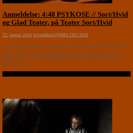
Anmeldelse: 4:48 PSYKOSE // Sort/Hvid
og Glad Teater, på Teater Sort/Hvid
22. januar 2026
Sceneblog
ANMELDELSER
⭐⭐⭐ Jeg er skyldig og jeg bliver straffet. Jeg har overgivet mig til
døden. Sarah Kanes legendariske eftermæle, monologen 4:48
PSYKOSE, er en vanvittig stærk tekst, der absurd nok lever i sig
selv, og i[…]
Læs videre …