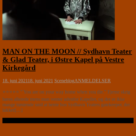
MAN ON THE MOON // Sydhavn Teater
& Glad Teater, i Østre Kapel på Vestre
Kirkegård
18. juni 2021
18. juni 2021
Sceneblog
ANMELDELSER
⭐⭐⭐⭐⭐ ” You are on your way home when you die.” Fjerne skrig
høres allerede mens man venter udenfor Kapellet, og der er ikke
mange trøstende smil at hente hos Sydhavn Teaters gatekeeper, der
lukker[…]
Læs videre …