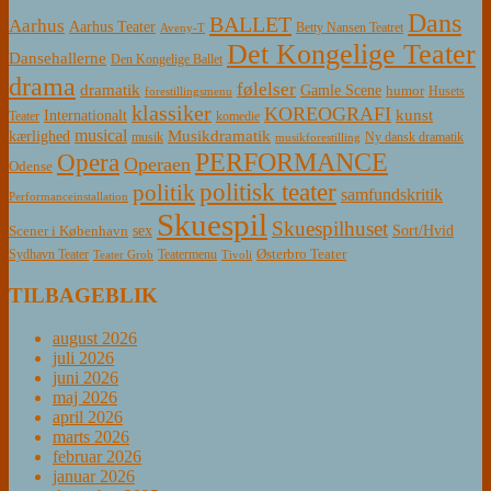
Dans
BALLET
Aarhus
Aarhus Teater
Betty Nansen Teatret
Aveny-T
Det Kongelige Teater
Dansehallerne
Den Kongelige Ballet
drama
følelser
dramatik
Gamle Scene
humor
Husets
forestillingsmenu
klassiker
KOREOGRAFI
kunst
Internationalt
Teater
komedie
musical
Musikdramatik
kærlighed
Ny dansk dramatik
musik
musikforestilling
PERFORMANCE
Opera
Operaen
Odense
politisk teater
politik
samfundskritik
Performanceinstallation
Skuespil
Skuespilhuset
sex
Sort/Hvid
Scener i København
Østerbro Teater
Sydhavn Teater
Teatermenu
Teater Grob
Tivoli
TILBAGEBLIK
august 2026
juli 2026
juni 2026
maj 2026
april 2026
marts 2026
februar 2026
januar 2026