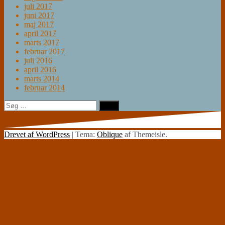
juli 2017
juni 2017
maj 2017
april 2017
marts 2017
februar 2017
juli 2016
april 2016
marts 2014
februar 2014
Søg
efter:
Drevet af WordPress
|
Tema:
Oblique
af Themeisle.