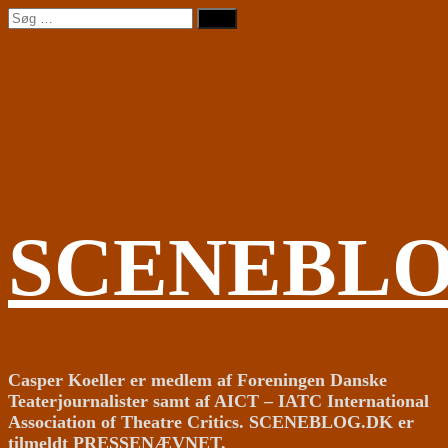
Videre
Søg
til
efter:
indhold
SCENEBL
Casper Koeller er medlem af Foreningen Danske
Teaterjournalister samt af AICT – IATC International
Association of Theatre Critics. SCENEBLOG.DK er
tilmeldt PRESSENÆVNET.