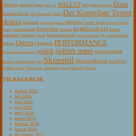
Dans
BALLET
Aarhus
Aarhus Teater
Betty Nansen Teatret
Aveny-T
Det Kongelige Teater
Dansehallerne
Den Kongelige Ballet
drama
følelser
dramatik
Gamle Scene
humor
Husets
forestillingsmenu
klassiker
KOREOGRAFI
kunst
Internationalt
Teater
komedie
musical
Musikdramatik
kærlighed
Ny dansk dramatik
musik
musikforestilling
PERFORMANCE
Opera
Operaen
Odense
politisk teater
politik
samfundskritik
Performanceinstallation
Skuespil
Skuespilhuset
sex
Sort/Hvid
Scener i København
Østerbro Teater
Sydhavn Teater
Teatermenu
Teater Grob
Tivoli
TILBAGEBLIK
august 2026
juli 2026
juni 2026
maj 2026
april 2026
marts 2026
februar 2026
januar 2026
december 2025