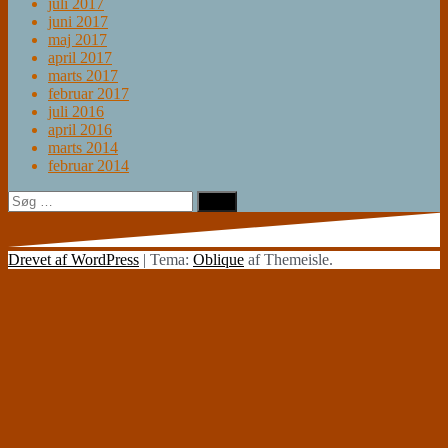
juli 2017
juni 2017
maj 2017
april 2017
marts 2017
februar 2017
juli 2016
april 2016
marts 2014
februar 2014
Søg
efter:
Drevet af WordPress
|
Tema:
Oblique
af Themeisle.