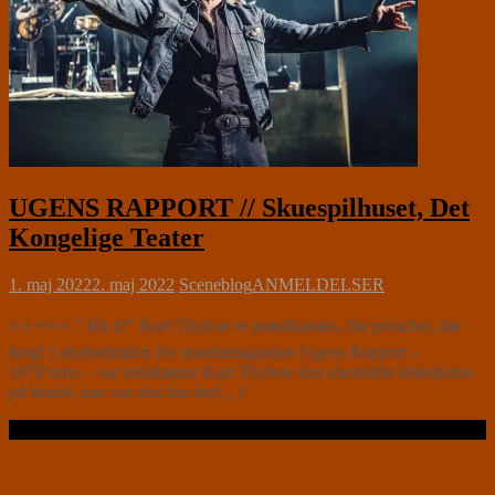
UGENS RAPPORT // Skuespilhuset, Det
Kongelige Teater
1. maj 2022
2. maj 2022
Sceneblog
ANMELDELSER
⭐⭐⭐⭐⭐ ” Hit it!” Kurt Thyboe er prædikanten, the preacher, the
king! I storhedstiden for mandemagasinet Ugens Rapport –
1970’erne – var redaktøren Kurt Thyboe den ubestridte ledestjerne
på bladet, han var den lim der[…]
Læs videre …