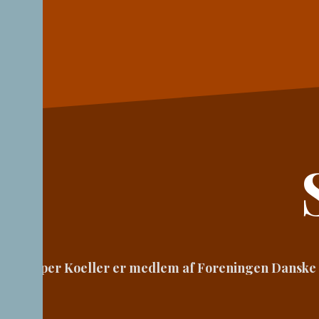
Videre
til
indhold
Casper Koeller er medlem af Foreningen Danske T