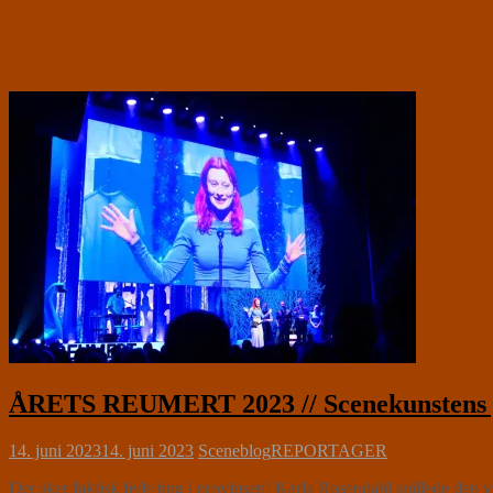
ÅRETS REUMERT 2023 // Scenekunstens p
14. juni 2023
14. juni 2023
Sceneblog
REPORTAGER
Der sker faktisk fede ting i provinsen! Karla Rosendahl spillede d