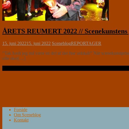
ÅRETS REUMERT 2022 // Scenekunstens pr
15. juni 2022
15. juni 2022
Sceneblog
REPORTAGER
”Tak fordi jeg må være en del af det fine selskab” Når scenekunstpri
ofte sker[…]
Læs videre …
Forside
Om Sceneblog
Kontakt