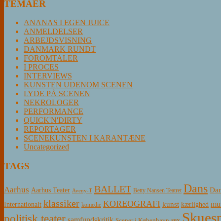
TEMAER
ANANAS I EGEN JUICE
ANMELDELSER
ARBEJDSVISNING
DANMARK RUNDT
FOROMTALER
I PROCES
INTERVIEWS
KUNSTEN UDENOM SCENEN
LYDE PÅ SCENEN
NEKROLOGER
PERFORMANCE
QUICK'N'DIRTY
REPORTAGER
SCENEKUNSTEN I KARANTÆNE
Uncategorized
TAGS
Dans
BALLET
Aarhus
Aarhus Teater
Dan
Betty Nansen Teatret
Aveny-T
klassiker
KOREOGRAFI
mus
kunst
Internationalt
kærlighed
komedie
Skuesp
politisk teater
samfundskritik
sex
Scener i København