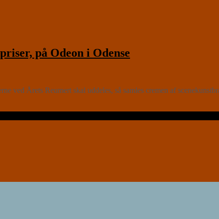
iser, på Odeon i Odense
serne ved Årets Reumert skal uddeles, så samles cremen af scenekunstbra