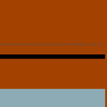
nchen i deres fineste puds, spændte og forventningsfulde. Og tit og