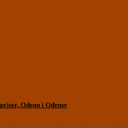
riser, Odeon i Odense
en vilde Esther i Henrik Szklanys fantastiske DØDSBO PÅ PLØJEMARKEN