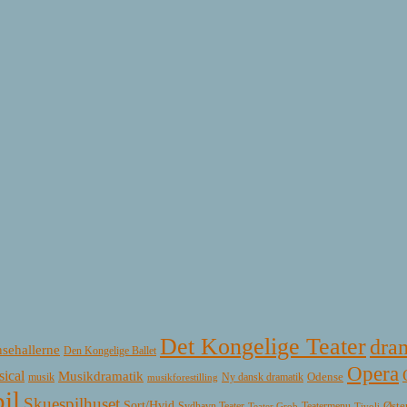
Det Kongelige Teater
dra
sehallerne
Den Kongelige Ballet
Opera
ical
Musikdramatik
Ny dansk dramatik
Odense
musik
musikforestilling
il
Skuespilhuset
Sort/Hvid
Øste
Sydhavn Teater
Teatermenu
Teater Grob
Tivoli