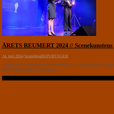
ÅRETS REUMERT 2024 // Scenekunstens 
24. juni 2024
Sceneblog
REPORTAGER
Angrebene på virkeligheden fortsætter! Det var Reumertjuryens forpe
statuette til Lollike, var det bl.a.[…]
Læs videre …