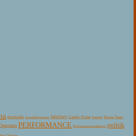
ma
følelser
dramatik
Gamle Scene
humor
Husets Teater
forestillingsmenu
PERFORMANCE
politik
Operaen
Performanceinstallation
rbro Teater